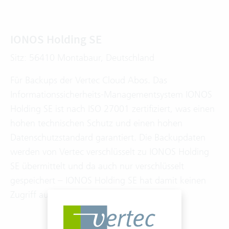
IONOS Holding SE
Sitz: 56410 Montabaur, Deutschland
Für Backups der Vertec Cloud Abos. Das
Informationssicherheits-Managementsystem IONOS
Holding SE ist nach ISO 27001 zertifiziert, was einen
hohen technischen Schutz und einen hohen
Datenschutzstandard garantiert. Die Backupdaten
werden von Vertec verschlüsselt zu IONOS Holding
SE übermittelt und da auch nur verschlüsselt
gespeichert – IONOS Holding SE hat damit keinen
Zugriff auf Kunden- resp. Personendaten.