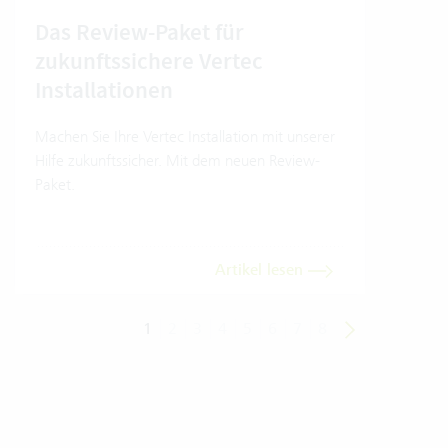
Das Review-Paket für
So 
zukunftssichere Vertec
Ver
Installationen
So nu
Model
Machen Sie Ihre Vertec Installation mit unserer
Hilfe zukunftssicher. Mit dem neuen Review-
Paket.
Artikel lesen
1
2
3
4
5
6
7
8