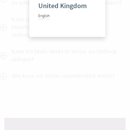
zu sehen, was gerade beim Kunden passiert?
United Kingdom
English
Kann ich Besuchsberichte im System
hinterlegen und mit Folgeaufgaben
verknüpfen?
Kann ich Mails direkt in Vertec via Outlook
ablegen?
Wie kann ich Vertec unverbindlich testen?