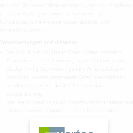
gedacht, Sie können diese um eigene, für Ihre Umgebung
relevante Prüfungen erweitern. So lassen sich
kundenspezifische Anforderungen abbilden und
regelmässig prüfen.
Voraussetzungen und Hinweise
Der Zugriff auf den Health Check Ordner erfordert
Benutzerrechte der Benutzergruppe »Administratoren«.
Da das Config-Set Änderungen an Vertec Strukturen
vornimmt, können bestehende Daten überschrieben
werden – daher empfiehlt sich vorher eine
Datensicherung.
Die Health Checks sind als Zusatzfunktion angelegt und
müssen bewusst importiert und aktiviert werden.