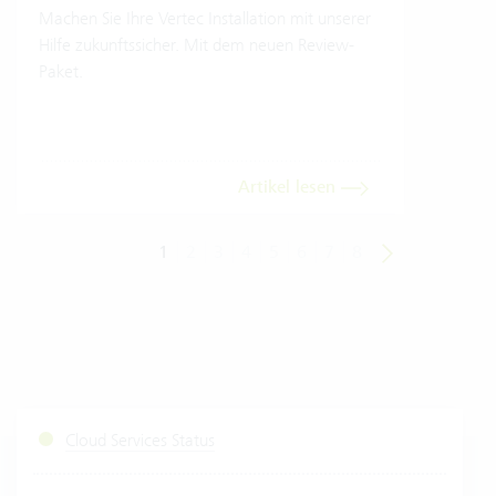
Umwe
Machen Sie Ihre Vertec Installation mit unserer
Soft
Hilfe zukunftssicher. Mit dem neuen Review-
Einb
Paket.
Trans
dara
Artikel lesen
1
2
3
4
5
6
7
8
Cloud Services Status