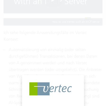
How to use Vertec with an MCP server
Ich sehe folgende Anwendungsfälle im Vertec
Kontext:
Automatisierung von einmalig (oder selten
durchgeführten) Transaktionen, bei denen Daten
von A genommen werden und nach Vertec
übertragen werden (oder umgekehrt). Die Anbieter
von Workflow Systemen wie Zapier müssen sich
warm anziehen, denke ich. Für häufig verwendete
Schnittstellen (im Vertec Kontext z.B. Verbuchung
von Rechnungen in einer Finanzbuchhaltung) sind
AI-Systeme aber wohl auf absehbare Zeit zu