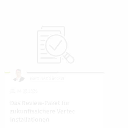
Hans Jakob Becker
04.08.2026
2
Das Review-Paket für
Um
zukunftssichere Vertec
Ver
Installationen
Wo e