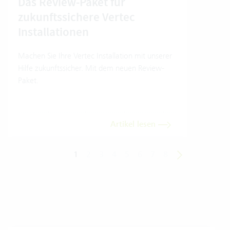
Das Review-Paket für
So 
zukunftssichere Vertec
Ver
Installationen
So nu
Model
Machen Sie Ihre Vertec Installation mit unserer
Hilfe zukunftssicher. Mit dem neuen Review-
Paket.
Artikel lesen
1
2
3
4
5
6
7
8