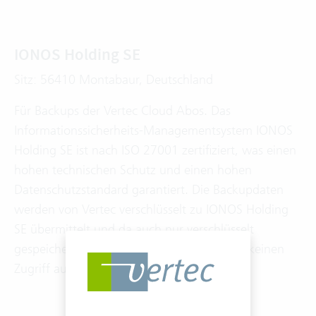
IONOS Holding SE
Sitz: 56410 Montabaur, Deutschland
Für Backups der Vertec Cloud Abos. Das
Informationssicherheits-Managementsystem IONOS
Holding SE ist nach ISO 27001 zertifiziert, was einen
hohen technischen Schutz und einen hohen
Datenschutzstandard garantiert. Die Backupdaten
werden von Vertec verschlüsselt zu IONOS Holding
SE übermittelt und da auch nur verschlüsselt
gespeichert – IONOS Holding SE hat damit keinen
Zugriff auf Kunden- resp. Personendaten.