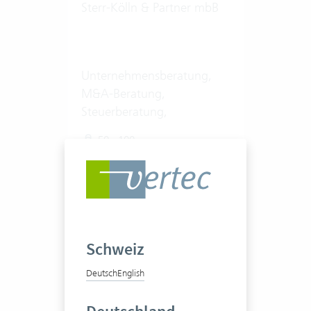
Sterr-Kölln & Partner mbB
Unternehmensberatung,
M&A-Beratung,
Steuerberatung,
Wirtschaftsprüfung
50 - 100
Zum Praxisbericht
Schweiz
Deutsch
English