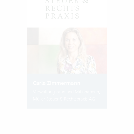
Carla Zimmermann
Verwaltungsrätin und Mitinhaberin,
Müller Steuer & Rechtspraxis AG