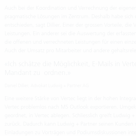
Auch bei der Koordination und Verrechnung der eigenen
pragmatische Lösungen im Zentrum. Deshalb habe sich d
entschieden, sagt Dillier. Einer der grossen Vorteile, die 
Leistungen. Ein anderer sei die Auswertung der erfassten
die offenen und verrechneten Leistungen für einen einz
Auch der Umsatz pro Mitarbeiter und andere gehaltsrel
«
Ich schätze die Möglichkeit, E-Mails in V
Mandant zu ordnen.
»
Daniel Dillier, Advokat Ludwig + Partner AG
Eine weitere Stärke von Vertec liegt in der hohen Integr
Vertec problemlos nach MS Outlook exportieren. Umge
geordnet, in Vertec ablegen. Schliesslich greift Ludwig 
zurück. Dadurch kann Ludwig + Partner seinen Kunden 
Einladungen zu Vorträgen und Podiumsdiskussionen inte