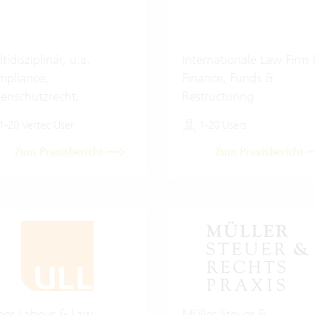
tidisziplinär, u.a.
Internationale Law Firm 
pliance,
Finance, Funds &
enschutzrecht,
Restructuring
italisierung & Künstliche
1-20 Vertec User
1-20 Users
elligenz
Zum Praxisbericht
Zum Praxisbericht
ber Labour & Law
Müller Steuer &