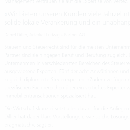
Management vertrauen sie auf die Expertise von Vertec.
«
Wir bieten unseren Kunden viele Jahrzehnt
solide lokale Verankerung und ein unabhäng
Daniel Dillier, Advokat Ludwig + Partner AG
Steuern und Steuerrecht sind für die meisten Unterneh
Partner sind sie hingegen Beruf und Berufung zugleich. 
Unternehmen in verschiedensten Bereichen des Steuerrec
ausgewiesene Experten. Fünf der acht Anwältinnen und A
zugleich diplomierte Steuerexperten. «Zudem verfügen 
spezifischen Fachbereichen über ein vertieftes Expertenwis
Immobilientransaktionen spezialisiert hat.
Die Wirtschaftskanzlei setzt alles daran, für die Anlieg
Dillier hat dabei klare Vorstellungen, wie solche Lösun
pragmatisch», sagt er.