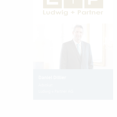
Daniel Dillier
Advokat
Ludwig + Partner AG