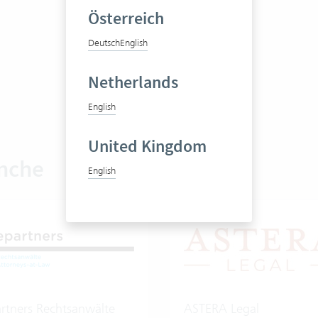
Österreich
Deutsch
English
Netherlands
English
United Kingdom
anche
English
rtners Rechtsanwälte
ASTERA Legal