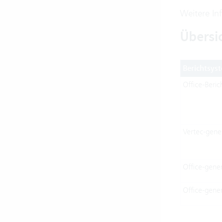
Weitere In
Übersi
Berichtsys
Office-Beric
Vertec-gene
Office-gene
Office-gener