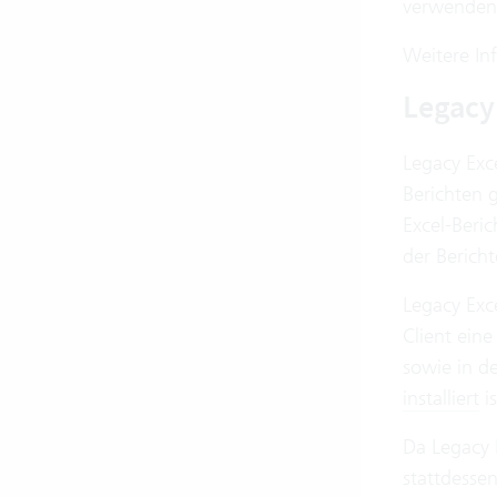
verwenden
Weitere In
Legacy
Legacy Exce
Berichten g
Excel-Beric
der Bericht
Legacy Exc
Client eine
sowie in d
installiert
is
Da Legacy 
stattdesse