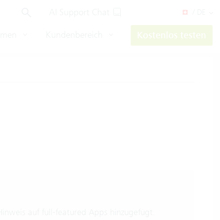
AI Support Chat
/ DE
hmen
Kundenbereich
Kostenlos testen
inweis auf full-featured Apps hinzugefügt.