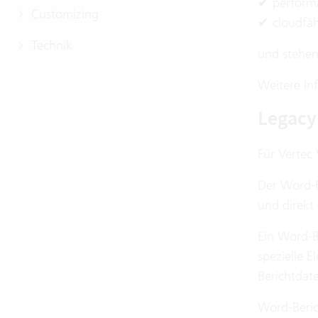
✔ perform
Customizing
✔ cloudfäh
Technik
und stehen
Weitere In
Legacy
Für Vertec 
Der Word-B
und direkt
Ein Word-B
spezielle 
Berichtdat
Word-Beric