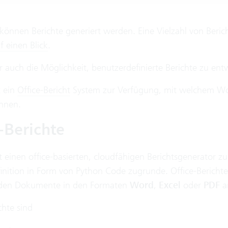
können Berichte generiert werden. Eine Vielzahl von Beric
f einen Blick
.
r auch die Möglichkeit, benutzerdefinierte Berichte zu en
t ein
Office-Bericht
System zur Verfügung, mit welchem Word
nnen.
e-Berichte
lt einen office-basierten, cloudfähigen Berichtsgenerator z
inition in Form von Python Code zugrunde. Office-Berichte
nden Dokumente in den Formaten
Word
,
Excel
oder
PDF
a
chte sind