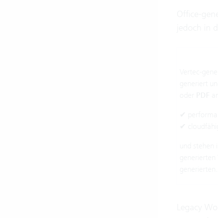
Office-gene
jedoch in d
Vertec-gene
generiert u
oder
PDF
an
✔ performa
✔ cloudfähi
und stehen i
generierten 
generierten.
Legacy Wor