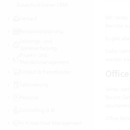
Zusatzfunktionen CRM
Mit Vertec 
Verkauf
Berichte au
Ressourcenplanung
Es gibt abe
Leistungs- und
Spesenerfassung
Dafür steh
Projekt- und
werden kö
Mandatsmanagement
Offic
Einkauf & Fremdkosten
Fakturierung
Vertec stel
Personal
Bericht-Def
resultiere
Controlling & BI
Office-Beri
AI Know-how Management