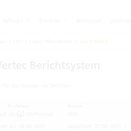
Software
Branchen
Referenzen
Unterne
ase
CRM
Legacy Office-Berichte
Alle 8 Artikel
Vertec Berichtsystem
 für das Arbeiten mit Berichten
Betriebsart
Module
oud Abo
On-Premises
CRM
tellt am: 26.06.2003
Aktualisiert: 27.06.2025
|
H