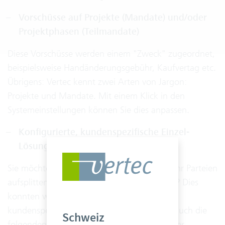
Vorschüsse auf Projekte (Mandate) und/oder
Projektphasen (Teilmandate)
Diese Vorschüsse werden einem "Zweck" zugeordnet,
beispielsweise Handänderungsgebühr, Kaufvertag etc.
Übrigens: Vertec kennt zwei Arten von Jargon:
Projekte und Mandate. Mit einem Klick in den
Systemeinstellungen können Sie dies anpassen.
Konfigurierte, kundenspezifische Einzel-
Lösung für Rechnungsaufteilung
Sie möchten Rechnungen auf zwei oder mehr Parteien
aufsplitten und das inklusive der Vorschüsse? Dies
konnten wir bereits in zahlreichen Projekten
kundenspezifisch umsetzen. Dabei wurden auch die
Schweiz
folgenden Themen durchgängig (inklusive der