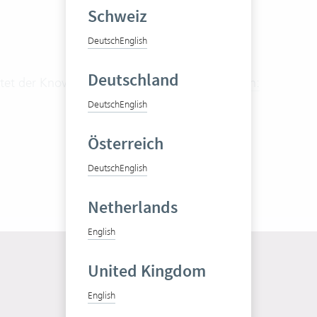
Schweiz
Deutsch
English
Deutschland
tet der Knowledge Base Artikel:
Zusatzfunktion:
Deutsch
English
Österreich
Deutsch
English
Netherlands
English
United Kingdom
English