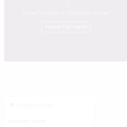
Lernen Sie Vertec in 10 Minuten kennen
Produkt-Tour starten
Cloud Services Status
Fastviewer starten