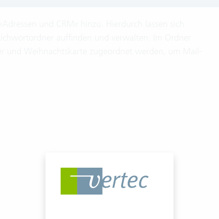
 »Adressen und CRM« hinzu. Hierdurch lassen sich
tichwortordner auffinden und verwalten. Im Ordner
ter und Weihnachtskarte zugeordnet werden, um Mail-