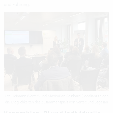
und Führung.
Ute Heimann (Vertec) und Maximilian Reinhard (Legalian) zeigen
die Möglichkeiten des Zusammenspiels von Vertec und Legalian