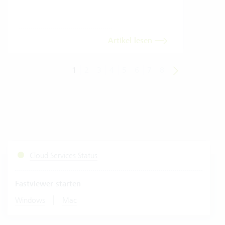
dara
Artikel lesen
1
2
3
4
5
6
7
8
Cloud Services Status
Fastviewer starten
|
Windows
Mac