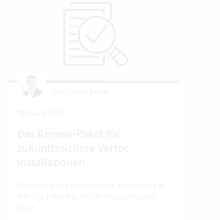
Hans Jakob Becker
04.08.2026
2
Das Review-Paket für
Um
zukunftssichere Vertec
Ver
Installationen
Wo e
Umwe
Machen Sie Ihre Vertec-Installation mit unserer
Soft
Hilfe zukunftssicher. Mit dem neuen Review-
Einb
Paket.
Trans