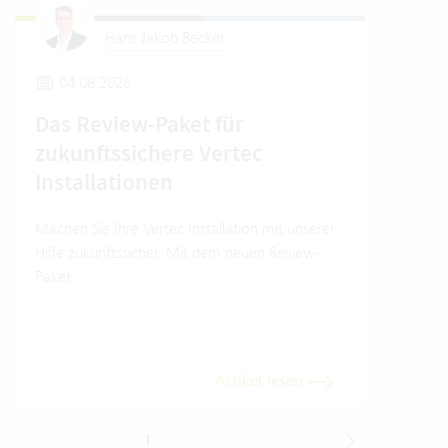
Hans Jakob Becker
04.08.2026
2
Das Review-Paket für
Um
zukunftssichere Vertec
Ver
Installationen
Wo e
Umwe
Machen Sie Ihre Vertec Installation mit unserer
Soft
Hilfe zukunftssicher. Mit dem neuen Review-
Einb
Paket.
Trans
dara
Artikel lesen
1
2
3
4
5
6
7
8