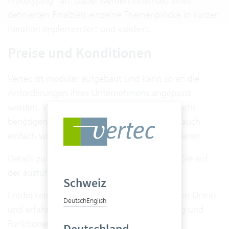
Prototyping" an. Dabei werden innerhalb eines
definierten Finalziels einzelne Themenblöcke in kurzer
Iteration implementiert und validiert.
Preise und Konditionen
Vertec ist modular aufgebaut und kann so an die
Anforderungen Ihres Unternehmens angepasst
werden. Wenn Sie einmal ein Modul nicht mehr
benötigen, können Sie dieses im Cloud Abo auch
einfach wieder abbestellen und so Kosten sparen.
Details zu Preisen und Konditionen erhalten Sie auf
der ausführlichen
Preisliste
.
Schweiz
Entdecken Sie Vertec jetzt in einer
kostenlosen Demo
Deutsch
English
und erfahren Sie mehr über Leistungsumfang und
Funktionen.