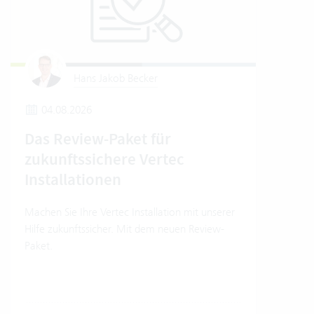
Hans Jakob Becker
04.08.2026
2
Das Review-Paket für
Um
zukunftssichere Vertec
Ver
Installationen
Wo e
Umwe
Machen Sie Ihre Vertec Installation mit unserer
Soft
Hilfe zukunftssicher. Mit dem neuen Review-
Einb
Paket.
Trans
dara