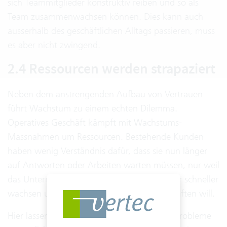
sich Teammitglieder konstruktiv reiben und so als
Team zusammenwachsen können. Dies kann auch
ausserhalb des geschäftlichen Alltags passieren, muss
es aber nicht zwingend.
2.4 Ressourcen werden strapaziert
Neben dem anstrengenden Aufbau von Vertrauen
führt Wachstum zu einem echten Dilemma.
Operatives Geschäft kämpft mit Wachstums-
Massnahmen um Ressourcen. Bestehende Kunden
haben wenig Verständnis dafür, dass sie nun länger
auf Antworten oder Arbeiten warten müssen, nur weil
das Unternehmen im nächsten Geschäftsjahr schneller
wachsen und damit mehr Umsatz erwirtschaften will.
Hier lassen sich Symptome für Wachstums-Probleme