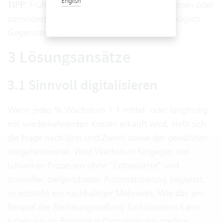
English
TIPP:
Frühzeitig die Kundenzufriedenheit messen oder
zumindest aktiv beobachten, damit frühestmöglich
Gegensteuer eingeleitet werden kann.
3 Lösungsansätze
3.1 Sinnvoll digitalisieren
Wenn jedes % Wachstum 1:1 mittel- oder langfristig
mit wiederkehrenden Kosten erkauft wird, stellt sich
die Frage nach Sinn und Zweck sowie der gewählten
Vorgehensweise. Wird Wachstum hingegen von
schlanken Prozessen ohne "Extrawürste" und
sinnvoller, zielgerichteter Automatisierung begleitet,
so entsteht ein nachhaltiger Mehrwert. Wie das am
Beispiel der Rechnungsstellung funktionieren kann,
haben wir im Blogartikel
Digitalisierung greifbar: