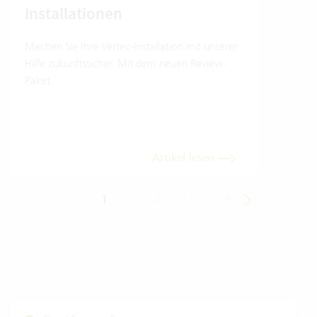
Installationen
Wo e
Umwe
Machen Sie Ihre Vertec-Installation mit unserer
Soft
Hilfe zukunftssicher. Mit dem neuen Review-
Einb
Paket.
Trans
dara
Artikel lesen
1
2
3
4
5
6
7
8