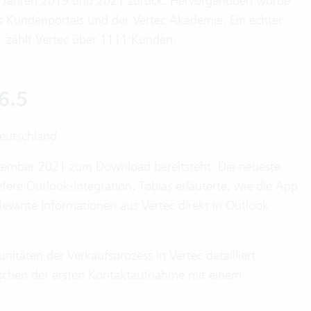
en Jahren 2019 und 2021 zurück. Hervorgehoben wurde
es Kundenportals und der Vertec Akademie. Ein echter
21 zählt Vertec über 1111 Kunden.
6.5
Deutschland
September 2021 zum
Download
bereitsteht. Die neueste
efere Outlook-Integration. Tobias erläuterte, wie die App
levante Informationen aus Vertec direkt in Outlook
nitäten der Verkaufsprozess in Vertec detailliert
zwischen der ersten Kontaktaufnahme mit einem