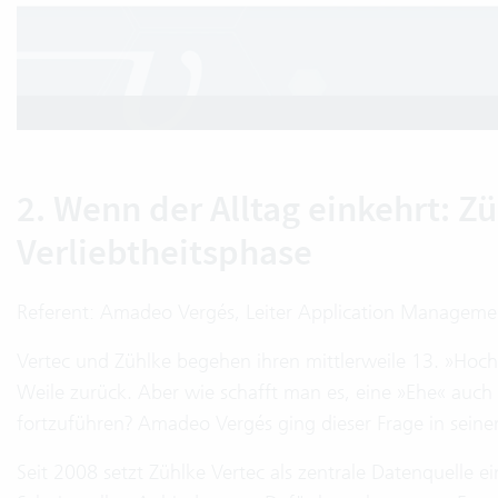
2. Wenn der Alltag einkehrt: Z
Verliebtheitsphase
Referent: Amadeo Vergés, Leiter Application Manageme
Vertec und Zühlke begehen ihren mittlerweile 13. »Hochzei
Weile zurück. Aber wie schafft man es, eine »Ehe« auch i
fortzuführen? Amadeo Vergés ging dieser Frage in seine
Seit 2008 setzt Zühlke Vertec als zentrale Datenquelle e