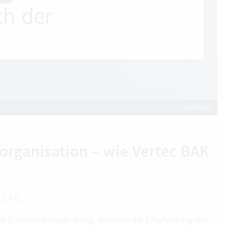
25:06 Min
organisation – wie Vertec BAK
cs AG
ge Entscheidungsfindung, sondern die Empfehlung von