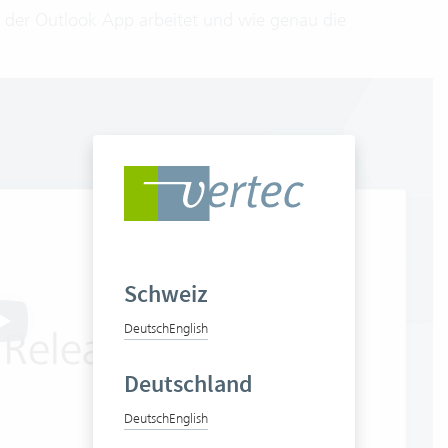
t der Outlook App arbeitet und wie genau die
Schweiz
Deutsch
English
Deutschland
Deutsch
English