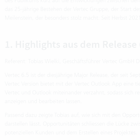
des Publikums kurz auf die Entwicklungen zwischen d
das 25-jährige Bestehen der Vertec Gruppe, der Start d
Meilenstein, der besonders stolz macht: Seit Herbst 20
1. Highlights aus dem Release 
Referent: Tobias Wielki, Geschäftsführer Vertec GmbH 
Vertec 6.5 ist der diesjährige Major Release, der seit 
Vertec Version bietet mit der Vertec Outlook App eine ti
Vertec und Outlook miteinander verzahnt, sodass sich re
anzeigen und bearbeiten lassen.
Passend dazu zeigte Tobias auf, wie sich mit den Opportu
darstellen lässt. Opportunitäten schliessen die Lücke 
potenziellen Kunden und dem Erstellen eines Projektes.