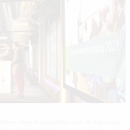
ftsführer, Vertec Gruppe) blickten nach der Begrüssung