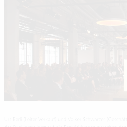
Urs Berli (Leiter Verkauf) und Volker Schwarzer (Geschä