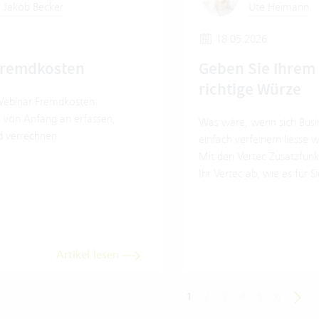
 Jakob Becker
Ute Heimann
18.05.2026
Fremdkosten
Geben Sie Ihrem 
richtige Würze
ebinar Fremdkosten:
n von Anfang an erfassen,
Was wäre, wenn sich Busi
d verrechnen
einfach verfeinern liesse w
Mit den Vertec Zusatzfun
Ihr Vertec ab, wie es für Si
Artikel lesen
1
2
3
4
5
6