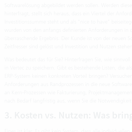
Softwarelösung abgebildet werden sollen. Werden diese
hinterfragt, stellt sich heraus, dass ein Viertel der Anfo
Investitionssumme steht und als "nice to have" beiseit
wurden von den anfangs definierten Anforderungen in d
überraschende Ergebnis: Der Kunde ist von der neuen S
Zeitfresser sind gelöst und Investition und Nutzen stehe
Was bedeutet das für Sie? Hinterfragen Sie, wie sinnvoll 
in Vertec zu speichern. Gibt es bestehende Listen, die a
ERP-System keinen konkreten Vorteil bringen? Versuchen
Anforderungen aus Randprozessen in die neue Software 
an Kern-Prozessen wie Fakturierung, Projektmanagement
nach Bedarf langfristig aus, wenn Sie die Notwendigkeit
3. Kosten vs. Nutzen: Was bri
Eines ist klar: Es gibt kein System, dass alle individuel