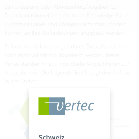
Zahlungspläne oder Abwesenheitsfreigaben (zur
Zusatzfunktionen-Übersicht
in der Knowledge Base).
Zusatzfunktionen sind übrigens nicht starr, sondern
können an Ihre Anforderungen angepasst werden.
Sollten Ihre Anforderungen durch Zusatzfunktionen
noch nicht vollständig abgedeckt werden, bietet
Vertec darüber hinaus individuelle Möglichkeiten zur
Anpassbarkeit. Die folgende Grafik zeigt den Aufbau
in drei Stufen:
Schweiz