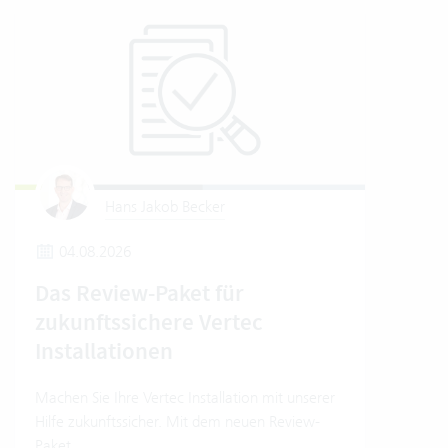
Hans Jakob Becker
04.08.2026
2
Das Review-Paket für
Um
zukunftssichere Vertec
Ver
Installationen
Wo e
Umwe
Machen Sie Ihre Vertec Installation mit unserer
Soft
Hilfe zukunftssicher. Mit dem neuen Review-
Einb
Paket.