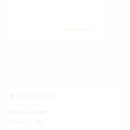
Trans
dara
Artikel lesen
1
2
3
4
5
6
7
8
Cloud Services Status
Fastviewer starten
|
Windows
Mac