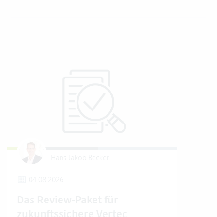
Hans Jakob Becker
04.08.2026
1
Das Review-Paket für
So 
zukunftssichere Vertec
Ver