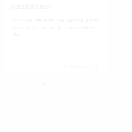
Installationen
So nu
Model
Machen Sie Ihre Vertec Installation mit unserer
Hilfe zukunftssicher. Mit dem neuen Review-
Paket.
Artikel lesen
1
2
3
4
5
6
7
8