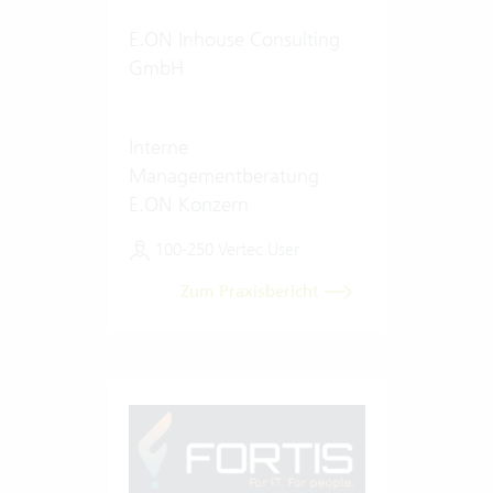
E.ON Inhouse Consulting
GmbH
Interne
Managementberatung
E.ON Konzern
100-250 Vertec User
Zum Praxisbericht