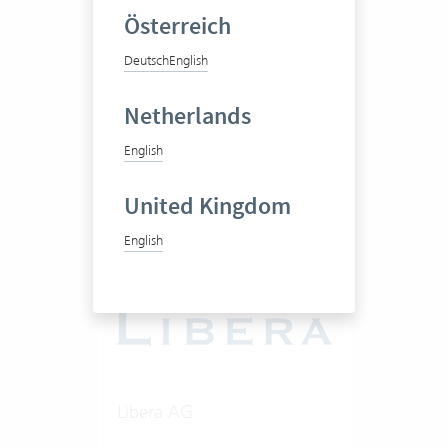
Österreich
Management-Beratung
Deutsch
English
Netherlands
1-20 Vertec User
English
Zum Praxisbericht
United Kingdom
English
Libera AG