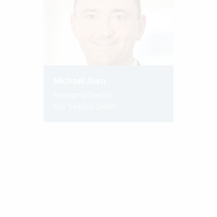
Michael Juen
Managing Director
SLG Treasury GmbH