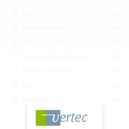
News
(124)
Vertec for Fiduciaries
(64)
Vertec for Law Firms
(77)
Vertec for IT Service Providers
(53)
Vertec for Consultants
(59)
Event
(24)
Webinars
(19)