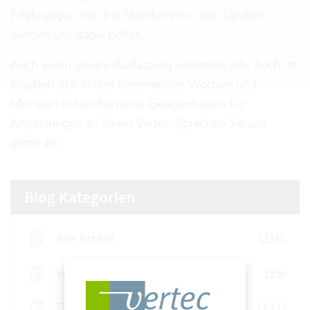
Erfahrungen mit drei Standorten in drei Ländern
werden uns dabei helfen.
Auch wenn unsere Auslastung weiterhin sehr hoch ist,
ergeben sich in den kommenden Wochen und
Monaten möglicherweise Gelegenheiten für
Anpassungen an Ihrem Vertec. Sprechen Sie uns
gerne an.
Blog Kategorien
Alle Artikel
(236)
Vertec für Ingenieure
(55)
Tipps und Tricks
(111)