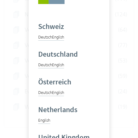
News
(124)
Schweiz
Vertec für Treuhänder
(64)
Deutsch
English
Vertec für Rechtsberater
(77)
Deutschland
Vertec für IT-Unternehmen
(53)
Deutsch
English
Vertec für Consultants
(59)
Österreich
Event
(24)
Deutsch
English
Webinare
(19)
Netherlands
English
United Kingdom