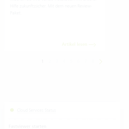
Soft
Hilfe zukunftssicher. Mit dem neuen Review-
Einb
Paket.
Trans
dara
Artikel lesen
1
2
3
4
5
6
7
8
Cloud Services Status
Fastviewer starten