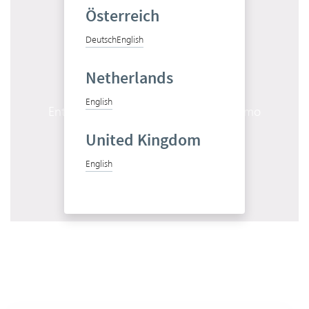
Österreich
Jetzt testen
Deutsch
English
Netherlands
English
Entdecken Sie Vertec in einer Live-Demo
United Kingdom
Termin vereinbaren
English