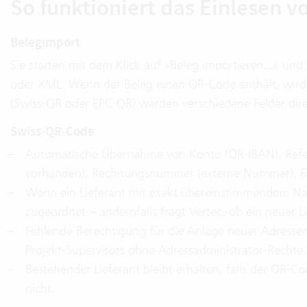
So funktioniert das Einlesen 
Belegimport
Sie starten mit dem Klick auf »Beleg importieren...« un
oder XML. Wenn der Beleg einen QR‑Code enthält, wird 
(Swiss‑QR oder EPC‑QR) werden verschiedene Felder di
Swiss‑QR‑Code
Automatische Übernahme von Konto (QR‑IBAN), Refe
vorhanden), Rechnungsnummer (externe Nummer), Fä
Wenn ein Lieferant mit exakt übereinstimmendem Nam
zugeordnet – andernfalls fragt Vertec, ob ein neuer L
Fehlende Berechtigung für die Anlage neuer Adressen 
Projekt‑Supervisors ohne Adressadministrator‑Rechte.
Bestehender Lieferant bleibt erhalten, falls der QR‑C
nicht.