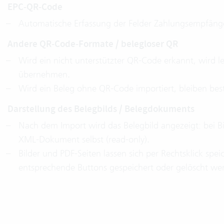
EPC‑QR‑Code
Automatische Erfassung der Felder Zahlungsempfän
Andere QR‑Code‑Formate / belegloser QR
Wird ein nicht unterstützter QR‑Code erkannt, wird l
übernehmen.
Wird ein Beleg ohne QR‑Code importiert, bleiben be
Darstellung des Belegbilds / Belegdokuments
Nach dem Import wird das Belegbild angezeigt: bei Bil
XML‑Dokument selbst (read‑only).
Bilder und PDF‑Seiten lassen sich per Rechtsklick s
entsprechende Buttons gespeichert oder gelöscht we