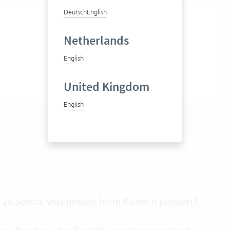
Deutsch
English
Netherlands
English
United Kingdom
English
m zu sehen, was gerade beim Kunden passiert?