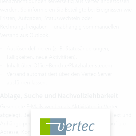
Benachrichtigungen serverseitig aus Vertec angestossen
werden. So informieren Sie Beteiligte bei Ereignissen wie
Fristen, Aufgaben, Statuswechseln oder
Rechnungsfreigaben – unabhängig vom manuellen
Versand aus Outlook.
Auslöser definieren (z. B. Statusänderungen,
Fälligkeiten, neue Aktivitäten).
Inhalt über Office-Berichte/Platzhalter steuern.
Versand automatisiert über den Vertec-Server
ausführen lassen.
Ablage, Suche und Nachvollziehbarkeit
Gesendete E-Mails werden als Aktivitäten in Vertec
abgelegt. Bei interner Speicherung sind Betreff, Text und
Anhänge per Volltextsuche auffindbar. Der Verlauf pro
Adresse, Kontakt oder Projekt bleibt lückenlos