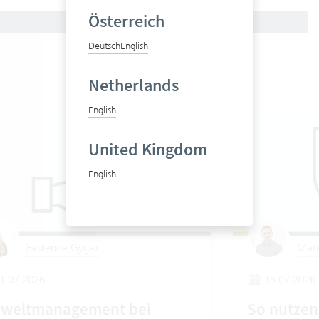
Österreich
Deutsch
English
Netherlands
English
United Kingdom
English
Fabienne Gygax
Marc
1.07.2026
15.07.2026
weltmanagement bei
So nutzen 