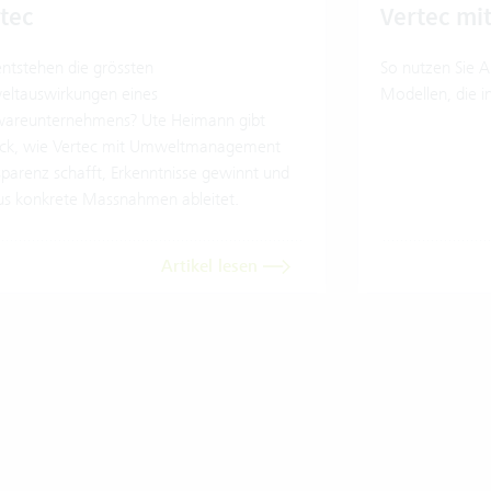
tec
Vertec mit
ntstehen die grössten
So nutzen Sie A
ltauswirkungen eines
Modellen, die i
wareunternehmens? Ute Heimann gibt
lick, wie Vertec mit Umweltmanagement
parenz schafft, Erkenntnisse gewinnt und
us konkrete Massnahmen ableitet.
Artikel lesen