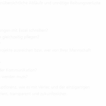
unübersichtliche Abläufe und unnötige Reibungsverluste
ungen mit Excel schreiben?
gleichzeitig pflegen?
?
 Projekte ausreichen bzw. wer von Ihrer Mannschaft
?
nder Kommunikation?
et werden muss?
ptlorenz, wie es mit Vertec und der einzigartigen
ient, transparent und zukunftssicher.