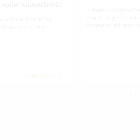
 voller Souveränität
Aufzeichnung Webinar Fr
Projektauslagen von Anfan
I-Funktionen in Vertec mit
budgetieren und verrechn
n Europa gehostet sind.
Artikel lesen
1
2
3
4
5
6