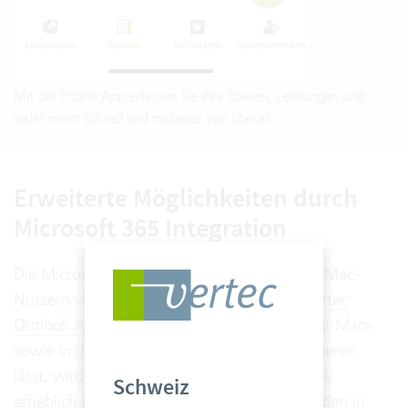
Mit der Phone App erfassen Sie Ihre Spesen, Leistungen und
vieles mehr schnell und mühelos von überall.
Erweiterte Möglichkeiten durch
Microsoft 365 Integration
Die Microsoft 365 Integration eröffnet auch Mac-
Nutzern viele Möglichkeiten. Mithilfe der
Vertec
Outlook App
, die sich nahtlos in »Outlook für Mac«
sowie in das browserbasierte Outlook integrieren
lässt, wird die Verwaltung der Kundenhistorie
Schweiz
erheblich vereinfacht. Relevante E-Mails werden in