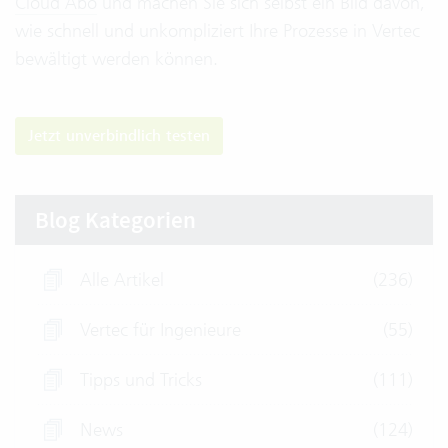
Cloud Abo
und machen Sie sich selbst ein Bild davon,
wie schnell und unkompliziert Ihre Prozesse in Vertec
bewältigt werden können.
Jetzt unverbindlich testen
Blog Kategorien
Alle Artikel
(236)
Vertec für Ingenieure
(55)
Tipps und Tricks
(111)
News
(124)