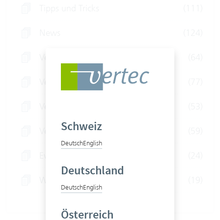
Tipps und Tricks
(111)
News
(124)
Vertec für Treuhänder
(64)
Vertec für Rechtsberater
(77)
Vertec für IT-Unternehmen
(53)
Schweiz
Vertec für Consultants
(59)
Deutsch
English
Event
(24)
Deutschland
Webinare
(19)
Deutsch
English
Österreich