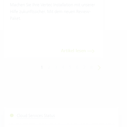
Model
Machen Sie Ihre Vertec Installation mit unserer
Hilfe zukunftssicher. Mit dem neuen Review-
Paket.
Artikel lesen
1
2
3
4
5
6
7
8
Cloud Services Status