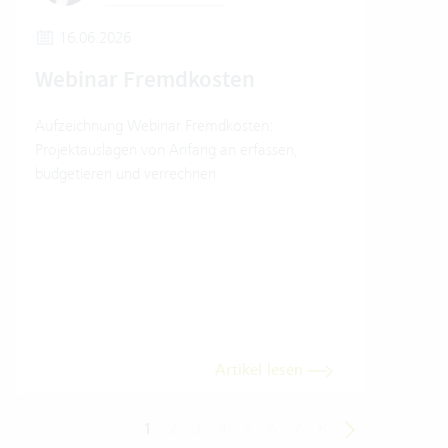
16.06.2026
2
Webinar Fremdkosten
Re
Gar
Aufzeichnung Webinar Fremdkosten:
Projektauslagen von Anfang an erfassen,
Aufz
budgetieren und verrechnen
Rech
Gara
Artikel lesen
1
2
3
4
5
6
7
8