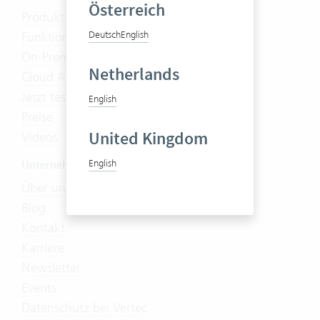
Österreich
Produkt-Tour
Funktionen
Deutsch
English
On-Premises
Netherlands
Cloud Abo
Jetzt testen
English
Preise
United Kingdom
Videos
English
Unternehmen
Über uns
Blog
Kontakt
Karriere
Newsletter
Events
Datenschutz bei Vertec