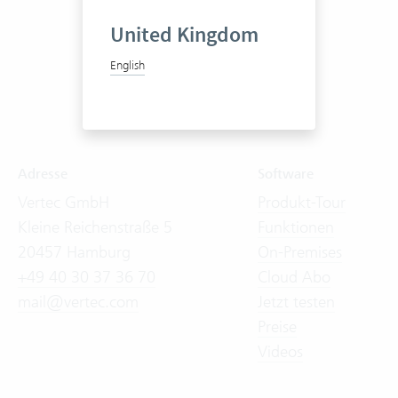
United Kingdom
English
Adresse
Software
Vertec GmbH
Produkt-Tour
Kleine Reichenstraße 5
Funktionen
20457 Hamburg
On-Premises
+49 40 30 37 36 70
Cloud Abo
mail@vertec.com
Jetzt testen
Preise
Videos