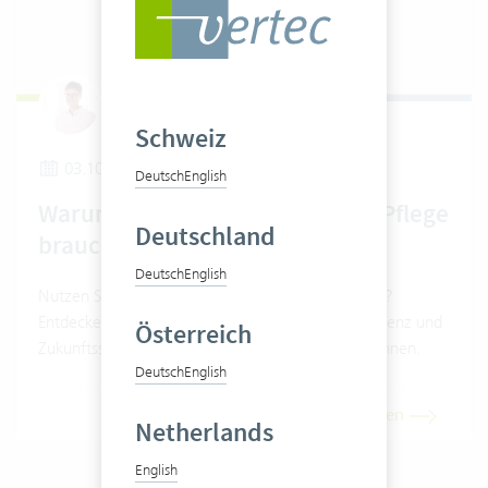
Barbara Laasch
Schweiz
03.10.2024
Deutsch
English
Warum Ihr Vertec regelmässige Pflege
Deutschland
braucht
Deutsch
English
Nutzen Sie das volle Potential Ihrer Vertec Lösung?
Entdecken Sie, wie regelmässige Reviews die Effizienz und
Österreich
Zukunftssicherheit Ihrer Software sicherstellen können.
Deutsch
English
Artikel lesen
Netherlands
English