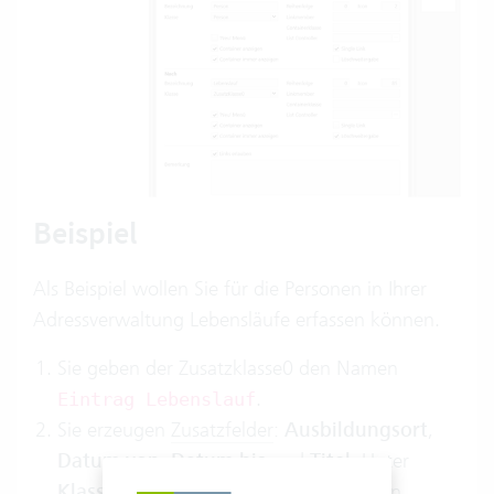
Beispiel
Als Beispiel wollen Sie für die Personen in Ihrer
Adressverwaltung Lebensläufe erfassen können.
Sie geben der Zusatzklasse0 den Namen
.
Eintrag Lebenslauf
Sie erzeugen
Zusatzfelder
:
Ausbildungsort
,
Datum von
,
Datum bis
und
Titel
. Unter
Klassen
geben Sie
ein.
Zusatzklasse0