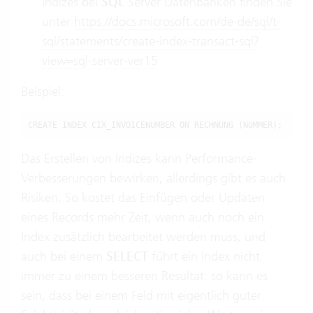
Indizes bei
SQL
Server Datenbanken finden Sie
unter
https://docs.microsoft.com/de-de/sql/t-
sql/statements/create-index-transact-sql?
view=sql-server-ver15
Beispiel:
CREATE INDEX CIX_INVOICENUMBER ON RECHNUNG (NUMMER);
Das Erstellen von Indizes kann Performance-
Verbesserungen bewirken, allerdings gibt es auch
Risiken. So kostet das Einfügen oder Updaten
eines Records mehr Zeit, wenn auch noch ein
Index zusätzlich bearbeitet werden muss, und
auch bei einem
SELECT
führt ein Index nicht
immer zu einem besseren Resultat: so kann es
sein, dass bei einem Feld mit eigentlich guter