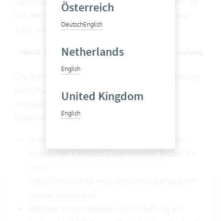
Datenbank Konvert erhalten bleiben, müssen Sie
Österreich
mit dem Präfix
beginnen. Sie werden wie
CIX_
Deutsch
English
folgt erstellt:
Netherlands
CREATE [UNIQUE] INDEX indexname ON tablename (column1, col
English
Die Syntax für Firebird und SQL für die Erstellung
einfacher Indizes ist ähnlich, wenn weitere
United Kingdom
Angaben hinzukommen gibt es jedoch
English
Unterschiede.
Weitere Informationen zur Erstellung von
Indizes bei
Firebird
Datenbanken finden Sie
unter
https://firebirdsql.org/refdocs/langrefupd20-
create-index.html
Weitere Informationen zur Erstellung von