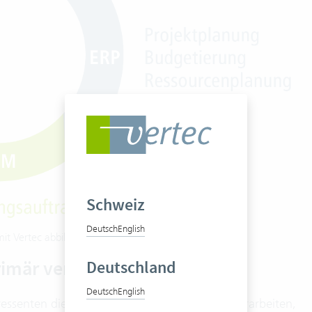
Schweiz
Deutsch
English
mit Vertec abbilden
rimär verbessern?
Deutschland
Deutsch
English
eressenten die Prozesse zu beleuchten und zu erarbeiten,