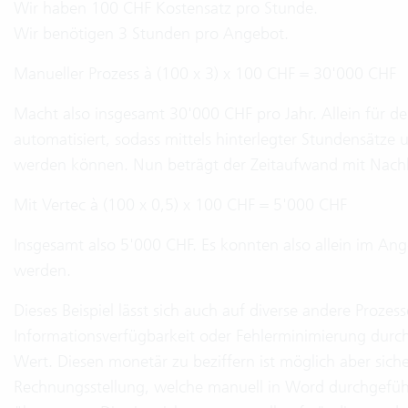
Wir haben 100 CHF Kostensatz pro Stunde.
Wir benötigen 3 Stunden pro Angebot.
Manueller Prozess à (100 x 3) x 100 CHF = 30'000 CHF
Macht also insgesamt 30'000 CHF pro Jahr. Allein für d
automatisiert, sodass mittels hinterlegter Stundensätz
werden können. Nun beträgt der Zeitaufwand mit Nach
Mit Vertec à (100 x 0,5) x 100 CHF = 5'000 CHF
Insgesamt also 5'000 CHF. Es konnten also allein im An
werden.
Dieses Beispiel lässt sich auch auf diverse andere Proze
Informationsverfügbarkeit oder Fehlerminimierung dur
Wert. Diesen monetär zu beziffern ist möglich aber sicher n
Rechnungsstellung, welche manuell in Word durchgeführt