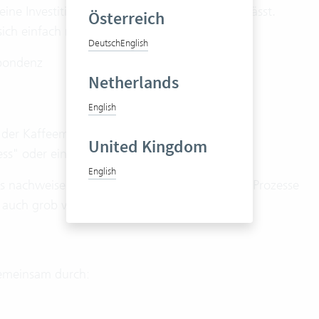
e Investition handelt, die sich amortisieren lässt.
Österreich
ch einfach nicht.
Deutsch
English
pondenz
Netherlands
English
 der Kaffeemaschine stattfinden und
United Kingdom
ss" oder ein manueller Prozess ist,
English
as nachweisen? Prinzipiell schon, denn gewisse Prozesse
h auch grob vorrechnen.
 gemeinsam durch: