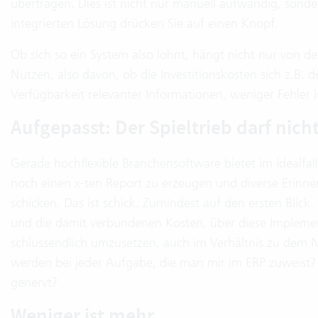
übertragen. Dies ist nicht nur manuell aufwändig, sondern
integrierten Lösung drücken Sie auf einen Knopf.
Ob sich so ein System also lohnt, hängt nicht nur von d
Nutzen, also davon, ob die Investitionskosten sich z.B. 
Verfügbarkeit relevanter Informationen, weniger Fehler i
Aufgepasst: Der Spieltrieb darf nich
Gerade hochflexible Branchensoftware bietet im Idealfall
noch einen x-ten Report zu erzeugen und diverse Erinne
schicken. Das ist schick. Zumindest auf den ersten Blic
und die damit verbundenen Kosten, über diese Impleme
schlussendlich umzusetzen, auch im Verhältnis zu dem Nu
werden bei jeder Aufgabe, die man mir im ERP zuweist
genervt?
Weniger ist mehr