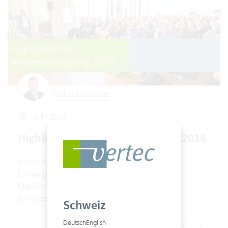
Volker Schwarzer
09.11.2018
Highlights der Anwendertagung 2018
Rückblick auf die Anwendertagung 2018 mit
Kundenpräsentation von LBD (Berlin), Jung von
Matt/Limmat (Zürich), QuinScape (Dortmund) und
Schwabe, Ley & Greiner (Wien). [mit Video]
Schweiz
Deutsch
English