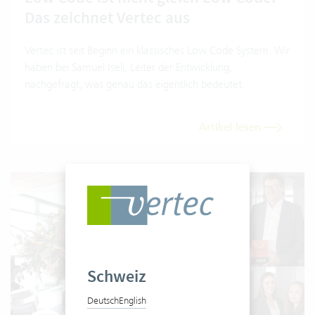
Das zeichnet Vertec aus
Vertec ist seit Beginn ein klassisches Low Code System. Wir
haben bei Samuel Iseli, Leiter der Entwicklung,
nachgefragt, was genau das eigentlich bedeutet.
Artikel lesen
Schweiz
Deutsch
English