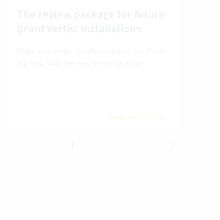
The review package for future-
How
proof Vertec installations
Ver
Make your Vertec installation future proof with
How t
our help. With the new review package.
mode
Read article
1
2
3
4
5
6
7
8