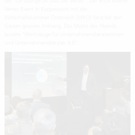
die "UB Lounge zu Gast bei Vertec". Der erste Wiener
Vertec-Event in Kooperation mit der
Wirtschaftskammer Österreich (
WKO
) fand bei den
Gästen grossen Anklang. Das Motto des Abends
lautete "Werkzeuge für Unternehmensberaterinnen
und Unternehmensberater 4.0".