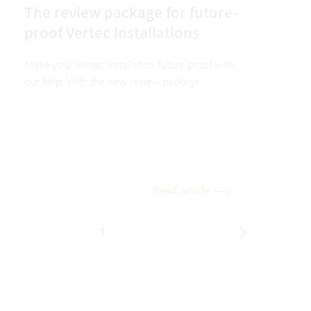
The review package for future-
En
proof Vertec installations
Ver
Make your Vertec installation future proof with
Wher
our help. With the new review package.
grea
gives
envi
trans
meas
Read article
1
2
3
4
5
6
7
8