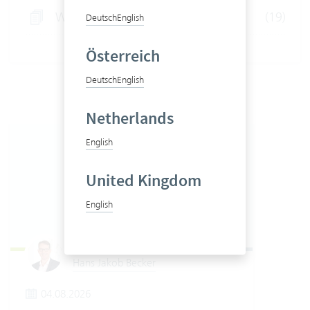
Webinars
(19)
Deutsch
English
Österreich
Deutsch
English
Netherlands
English
United Kingdom
English
Hans Jakob Becker
04.08.2026
2