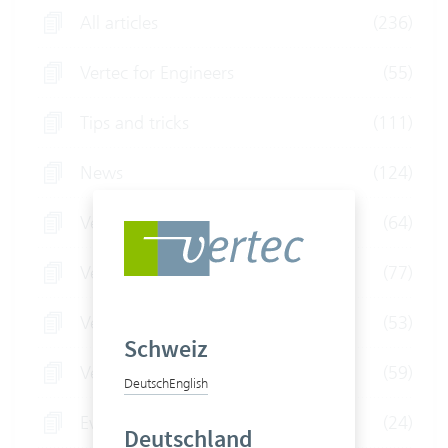
All articles
(236)
Vertec for Engineers
(55)
Tips and tricks
(111)
News
(124)
Vertec for Fiduciaries
(64)
Vertec for Law Firms
(77)
Vertec for IT Service Providers
(53)
Schweiz
Vertec for Consultants
(59)
Deutsch
English
Event
(24)
Deutschland