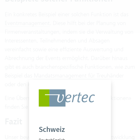
Ein konkretes Beispiel einer solchen Funktion ist das
Eventmanagement
. Diese hilft bei der Planung von
Firmenveranstaltungen, indem sie die Verwaltung von
Interessenten, Teilnehmenden und Absagen
vereinfacht sowie eine effiziente Auswertung und
Abrechnung der Events ermöglicht. Darüber hinaus
gibt es auch branchenspezifische Funktionen, wie zum
Beispiel das
Mandatsmanagement für Treuhänder
oder den
Konfliktcheck für Anwälte
.
Eine Übersicht aller sogenannten «Zusatzfunktionen»
finden Sie in unserer
Knowledge Base
.
Fazit
Schweiz
Unser bewährter Best-Practice-Ansatz zur Entwicklung