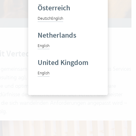
Österreich
Deutsch
English
Netherlands
English
t Vertec
United Kingdom
s gemeinsam mit Ulrike Huber (42virtual Business Services
English
ing ag), wie wichtig es ist, einen Vertec
ege und optimales Management bleibt die Software
edürfnisse des Unternehmens. Der Vertec Hausmeister
t an die sich wandelnden Anforderungen angepasst wird –
olg.