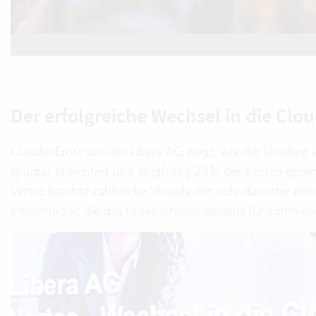
Der erfolgreiche Wechsel in die Clo
Claudio Ernst von der Libera AG zeigt, wie der Umstieg 
spürbar erleichtert und langfristig 25% der Kosten gese
Vertec brachte zahlreiche Vorteile mit sich, darunter ein
Infrastruktur, die das Unternehmen bestens für komm