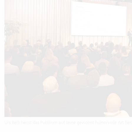
Urs Berli heisst das Publikum auf seine gewohnt humorvolle Art he