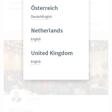
Automatisierung: Von der Mandatseröffnung bis zur
Österreich
Kundenintegration.
Deutsch
English
Artikel lesen
Netherlands
English
United Kingdom
English
Urs Berli
08.11.2024