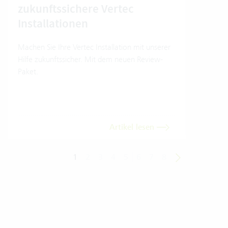
zukunftssichere Vertec
Ver
Installationen
Wo e
Umwe
Machen Sie Ihre Vertec Installation mit unserer
Soft
Hilfe zukunftssicher. Mit dem neuen Review-
Einb
Paket.
Trans
dara
Artikel lesen
1
2
3
4
5
6
7
8