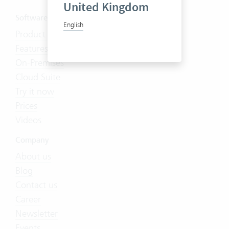
United Kingdom
Software
English
Product Tour
Features
On-Premises
Cloud Suite
Try it now
Prices
Videos
Company
About us
Blog
Contact us
Career
Newsletter
Events