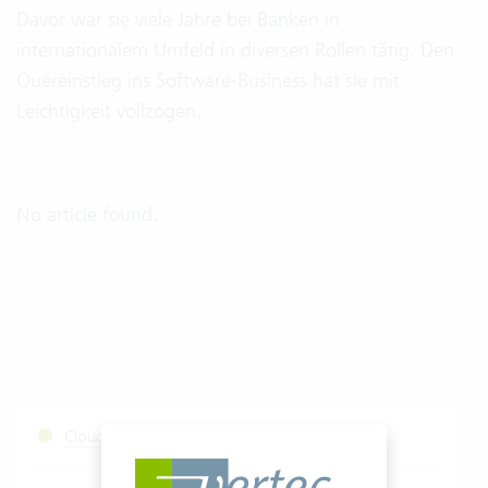
Davor war sie viele Jahre bei Banken in
internationalem Umfeld in diversen Rollen tätig. Den
Quereinstieg ins Software-Business hat sie mit
Leichtigkeit vollzogen.
No article found.
Cloud Services Status