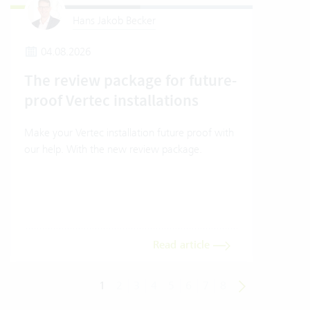
Hans Jakob Becker
04.08.2026
1
The review package for future-
How
proof Vertec installations
Ver
Make your Vertec installation future proof with
How t
our help. With the new review package.
mode
Read article
1
2
3
4
5
6
7
8