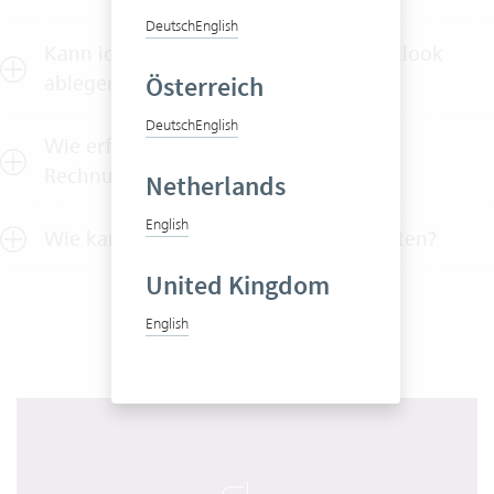
Deutsch
English
Kann ich Mails direkt in Vertec via Outlook
Österreich
ablegen?
Deutsch
English
Wie erfolgt die Übertragung von
Rechnungsdaten in die Fibu?
Netherlands
English
Wie kann ich Vertec unverbindlich testen?
United Kingdom
English