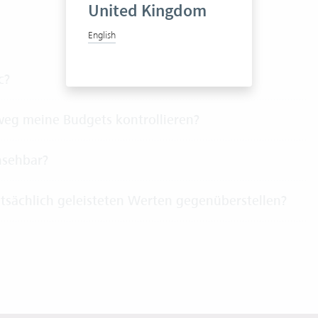
United Kingdom
English
c?
nweg meine Budgets kontrollieren?
nsehbar?
tsächlich geleisteten Werten gegenüberstellen?