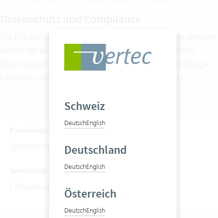
Datenschutz und Compliance
Die Extraktion erfolgt per AI‑basiertem Service, es werden
weder die eingereichten Dateien noch die erkannten
Daten dauerhaft gespeichert. Handgeschriebene Belege
können in vielen Fällen ebenfalls erkannt werden.
Schweiz
Deutsch
English
Knowledge Base Artikel
Spesenerfassung
Deutschland
Deutsch
English
Verwandte Funktionen
Fakturierung
,
Dokumentenverwaltung
Österreich
Deutsch
English