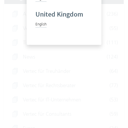
United Kingdom
Alle Artikel
(236)
English
Vertec für Ingenieure
(55)
Tipps und Tricks
(111)
News
(124)
Vertec für Treuhänder
(64)
Vertec für Rechtsberater
(77)
Vertec für IT-Unternehmen
(53)
Vertec für Consultants
(59)