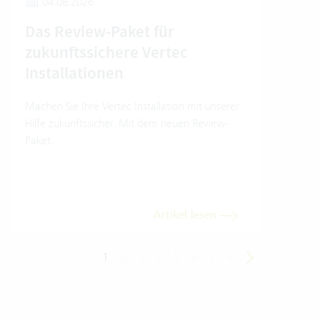
04.08.2026
2
Das Review-Paket für
Um
zukunftssichere Vertec
Ver
Installationen
Wo e
Umwe
Machen Sie Ihre Vertec Installation mit unserer
Soft
Hilfe zukunftssicher. Mit dem neuen Review-
Einb
Paket.
Trans
dara
Artikel lesen
1
2
3
4
5
6
7
8