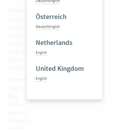
Deutsch
English
Software
Österreich
Produkt-Tour
Funktionen
Deutsch
English
On-Premises
Netherlands
Cloud Abo
Jetzt testen
English
Preise
United Kingdom
Videos
English
Unternehmen
Über uns
Blog
Kontakt
Karriere
Newsletter
Events