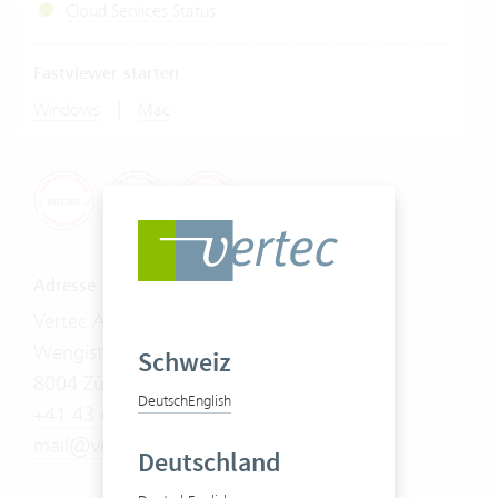
Cloud Services Status
Fastviewer starten
|
Windows
Mac
Adresse
Vertec AG
Wengistrasse 7
Schweiz
8004 Zürich
Deutsch
English
+41 43 444 60 00
mail@vertec.com
Deutschland