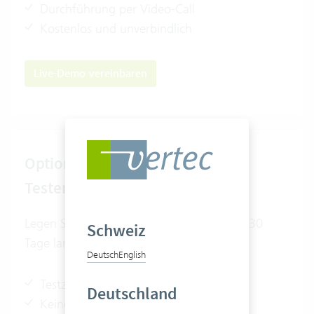
Durchführung per Video-Call
Kostenlos und unverbindlich
Live-Demo vereinbaren
Option 2
Testen Sie Vertec
Legen Sie direkt los und testen Sie Vertec 30
Schweiz
Tage lang unverbindlich.
Deutsch
English
Testzeitraum endet automatisch
Deutschland
Keine Kündigung erforderlich